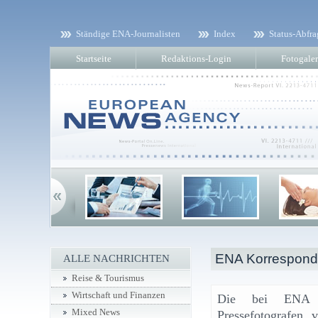
Ständige ENA-Journalisten
Index
Status-Abfra
Startseite
Redaktions-Login
Fotogaler
ENA Korresponde
ALLE NACHRICHTEN
Reise & Tourismus
Wirtschaft und Finanzen
Die bei ENA re
Mixed News
Pressefotografen 