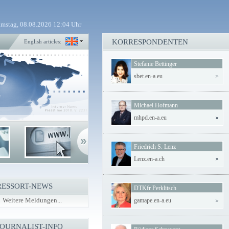
mstag, 08.08.2026 12:04 Uhr
KORRESPONDENTEN
English articles:
Stefanie Bettinger
sbet.en-a.eu
Michael Hofmann
mhpd.en-a.eu
Friedrich S. Lenz
Lenz.en-a.ch
RESSORT-NEWS
DTKfr Perklitsch
Weitere Meldungen...
gamape.en-a.eu
JOURNALIST-INFO