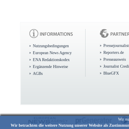
Pressejournalis
Nutzungsbedingungen
Reporters.de
European News Agency
Presseausweis
ENA Redaktionskodex
Journalist Cred
Ergänzende Hinweise
BlueGFX
AGBs
Wir nu
Wir betrachten die weitere Nutzung unserer Website als Zustimmu