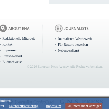
Redaktionelle Mitarbeit
Journalisten-Wettbewerb
Kontakt
Für Ressort bewerben
Impressum
Nebenverdienst
Presse-Ressort
Bildnachweise
© 2026 European News Agency. Alle Rechte vorbehalten.
timieren.
erer
Datenschutzerklärung
|
Impressum
.
OK, nicht mehr anzeigen