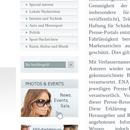
Special interest
Genauigkeit der 
insbesondere f
Lokale Nachrichten
veröffentlicht), T
Internet und Technik
Haftung für Schäde
Auto und Motorsport
Presse-Portals ents
Politik
Fahrlässigkeit b
Sport-Nachrichten
Markenzeichen a
Kunst, Kultur und Musik
geschützt. Dies gil
Mit Verfassername
»
Autoren wieder u
gekennzeichnete 
verantwortet. ENA 
jeweiligen Presse
verantwortlich. Vo
dieser Presse-Ress
Diese Erklärung 
Herausgeber und Re
angebotenen Info
Wissen, jedo