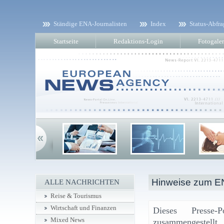
Ständige ENA-Journalisten
Index
Status-Abfra
Startseite
Redaktions-Login
Fotogaler
Hinweise zum EN
ALLE NACHRICHTEN
Reise & Tourismus
Wirtschaft und Finanzen
Dieses Presse-
Mixed News
zusammengestell